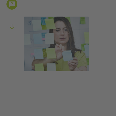
Ideenentwicklung
Vom Business Case zur Vision
In der ersten Phase unter­stützen wir Sie
dabei, aus Ihrem Business Case gangbare
Ideen zu entwickeln. Anschließend
formulieren wir gemeinsam eine passende
Product Vision für Ihre Soft­ware­lösung.