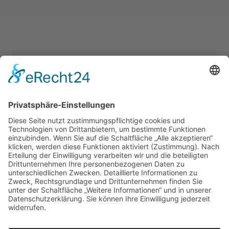
generic.de ist der einzige
Individual­soft­ware­her­steller,
den ich kenne, bei dem
konsequent auf Clean Code
gesetzt wird. Das finde ich
beein­druckend weit­sichtig.
Ralf Westphal
MITGRÜNDER DER CLEAN CODE DEVELOPMENT