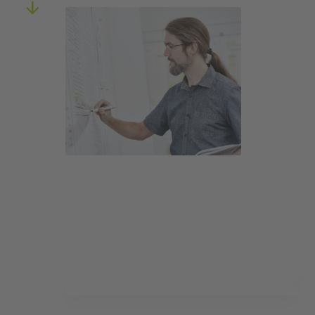
Anhand Ihrer Vision konzipieren wir Ihre
Lösung, erstellen und testen erste Proto­
typen, führen Mach­bar­keits­studien durch
und setzen einen Projekt­plan auf.
Ergebnisse im Detail
Entwickelbares Lösungs­