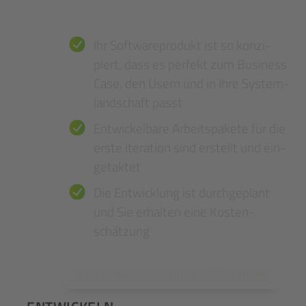
Ihre Mehrwerte
konzept beste­hend aus
Product Backlog, User Stories,
Ihr Software­produkt ist so konzi­
UX-Prototypen, technisches
piert, dass es perfekt zum Business
System­konzept etc.
Case, den Usern und in Ihre System­
Projekt- und Umsetzungs­plan
land­schaft passt
Kosten­ein­schätzung
Entwickelbare Arbeits­pakete für die
erste Iteration sind erstellt und ein­
ge­taktet
Die Entwicklung ist durch­ge­plant
und Sie erhalten eine Kosten­
schätzung
SERVICEBESCHREIBUNG ANFORDERN