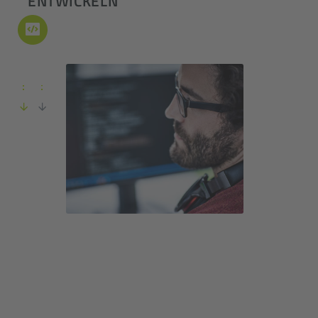
ENTWICKELN
6-12 Monaten
Clean Code Softwareentwicklung
Entwicklung
Kontinuierliche Konzeption
Vom Konzept zur Softwärelösung
Ist das Konzept hinreichend validiert,
entwickeln wir Ihre Soft­ware­lösung im Dual
Track. Soft­ware­ent­wicklung nach Clean
Code und weiter­führende Konzeptions­
arbeiten laufen parallel, um effizient und