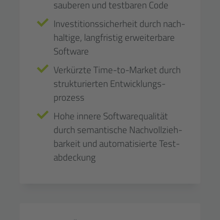
sauberen und test­baren Code
Investitions­sicher­heit durch nach­
haltige, lang­fristig erweiter­bare
Software
Verkürzte Time-to-Market durch
struktu­rierten Entwicklungs­
prozess
Hohe innere Software­qualität
durch semantische Nach­voll­zieh­
barkeit und automatisierte Test­
ab­deckung