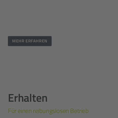
Flow Design entwickeln wir eine auf Wandel­barkeit
ausgelegte Logik. Damit können Sie sich auf absolut
nachhaltige Software verlassen, die sich langfristig
effizient verändern lässt.
MEHR ERFAHREN
Erhalten
Für einen reibungslosen Betrieb