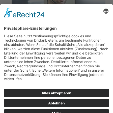
Von Netzwerkadministration über
Geräteverwaltung, Support und Helpdesk
bieten wir Ihnen alles, was Sie für den
reibungslosen Betrieb Ihres Produkts
benötigen. Ob mit direkten Ansprechpartnern
oder via Ticket-System unterstützen wir Sie
außerdem mit vollumfänglichen
Dokumentationen, schnellen Lösungsansätzen
und spezifischen Schulungen zu Ihrem
Softwareprodukt.