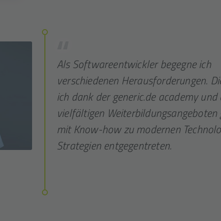
Als Softwareentwickler begegne ich
verschiedenen Heraus­for­derungen. D
ich dank der generic.de academy und
viel­fältigen Weiter­bildungs­an­gebot
mit Know-how zu modernen Techno­lo
Strategien ent­gegen­treten.