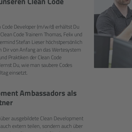
unseren Clean Code
 Code Developer (m/w/d) erhältst Du
Clean Code Trainern Thomas, Felix und
ermind Stefan Lieser höchstpersönlich
ln Dir von Anfang an das Wertesystem
 und Praktiken der Clean Code
 lernst Du, wie man saubere Codes
ltag einsetzt.
opment Ambassadors als
tner
r über ausgebildete Clean Development
e auch extern teilen, sondern auch über