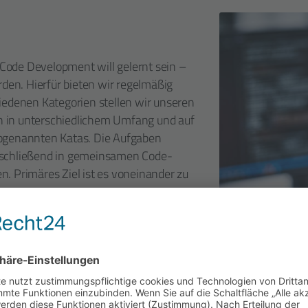
ode Develop­ment will gelernt sein –
rden. Hierfür bieten wir regel­mäßig
iedenen Kategorien stellen wir unseren
 in unter­schied­lichem Umfang und auf
 sogenannten Katas. Die Aufgaben
anschließend in gemeinsamen Code-
. Primäres Ziel ist es voneinander zu