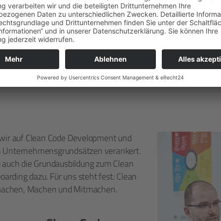
 zum Clean Code
 wir auf Clean Code Development und
n Unternehmensgrundsätzen verankert.
b auch die Grundausbildung zum Clean
rding dazu. Für uns steht fest: Clean
machen, Machen und Mitmachen.