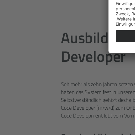
Ausbildung
Developer
Seit mehr als zehn Jahren setzen
haben das System fest in unsere
Selbstverständlich gehört deshal
Code Developer (m/w/d) zum Onboa
Code Development lebt vom Vor