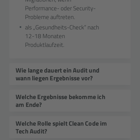
Performance- oder Security-
Probleme auftreten.
als „Gesundheits-Check“ nach
12-18 Monaten
Produktlaufzeit.
Wie lange dauert ein Audit und
wann liegen Ergebnisse vor?
Bei kompaktem Scope (z. B. nur
Welche Ergebnisse bekomme ich
Backend-Code) liefern wir erste
am Ende?
Insights binnen 5-10 Tagen;
umfangreiche Reviews über Frontend,
Welche Ergebnisse und Artefakte
Welche Rolle spielt Clean Code im
Backend und Prozesse beanspruchen
sinnvoll sind, klären wir gemeinsam im
Tech Audit?
typischerweise zwei bis vier Wochen.
Kick-Off. Typische Artefakte sind: