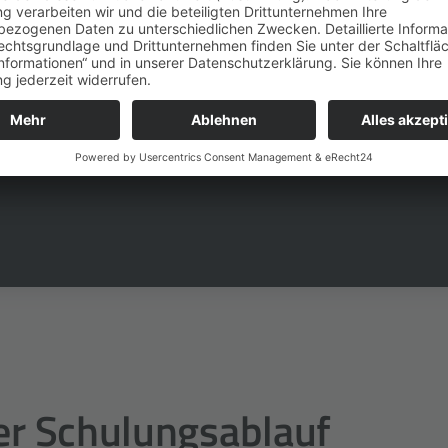
 wie ich Software entwickle nachhaltig verändert h
r gemacht hat.
R, APPSPHERE AG
er Schulungsablauf