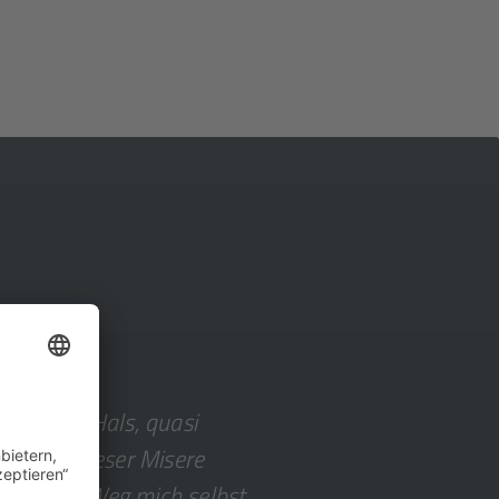
e bis zum Hals, quasi
Weg aus dieser Misere
dass dieser Weg mich selbst