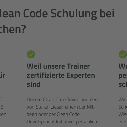
lean Code Schulung bei
uchen?
Weil unsere Trainer
We
ür
zertifizierte Experten
pe
sind
sc
f
Unsere Clean Code Trainer wurden
Wir 
15
von Stefan Lieser, einem der Mit­
Sch
eren
begründer der Clean Code
Wis
Development Initiative, persönlich
ents