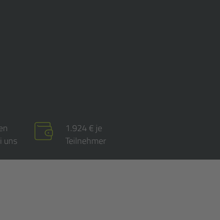
nen
1.924 € je
i uns
Teilnehmer