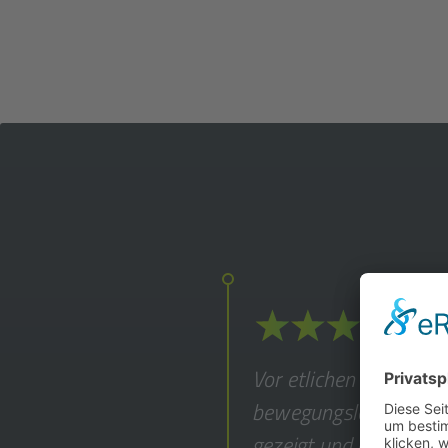
Vor etlichen Jahren bi
bewegungs­los im brow
gezeigt und den habe ic