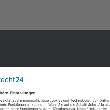
n ich selbst durch diese Schule gegangen. Ich steckt
nfield-Schlamassel fest. generic.de hat mir einen 
h dann (neu)gierig beschritten. Mir ist jetzt klar, 