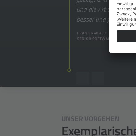
und die Art und Weise
besser und glückliche
FRANK RABOLD
SENIOR SOFTWARE ENTWICKLE
UNSER VORGEHEN
Exemplarisch