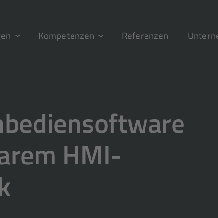
gen
Kompetenzen
Referenzen
Unter
­bedien­software
larem HMI-
k