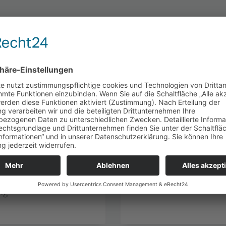
Technologien
neering
ASP .NET Core
Angular
C#
WPF
klung
ng