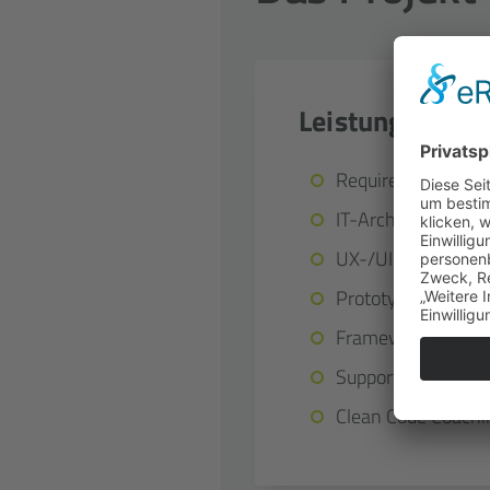
Leistungen
Requirements Engi
IT-Architektur
UX-/UI-Design
Prototyping (PoC)
Framework-Entwic
Support
Clean Code Coachi