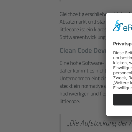
Gleichzeitig erschließen sich be
Absatzmarkt und stärken ihre Posi
littlecode ist ein klares Bekenntn
Softwareentwicklung in Europa zu
Clean Code Development
Eine hohe Software- und Code-Qual
daher kommt es nicht von Ungefähr
Unternehmen eint ein gemeinsame
steckt ein normatives Wertesystem
hochwertigen und flexibel veränd
littlecode:
„Die Aufstockung der An