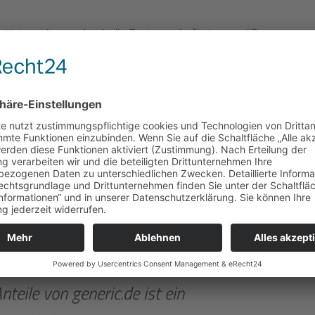
ide Unternehmen durch die Partnerschaft einen größeren
tion auf dem europäischen Markt. „Die weitere Investition in
is zu unserer gemeinsamen Vision, zur Spitze der individuellen
 gehören“, betont Puder.
 als gemeinsames Qualitätsverständnis
ität ist seit jeher Markenzeichen der generic.de AG. Von
, dass die Partnerwahl auf littlecode gefallen ist. Denn beid
s Qualitätsverständnis: Clean Code Development. Dahinter
 für Softwareentwickler, das darauf ausgelegt ist,
erbaren Quellcode zu entwickeln. Nikola Peric, CEO von
teile von generic.de ist ein