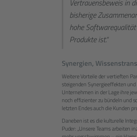
Vertrauensbeweis in d
bisherige Zusammenarb
hohe Softwarequalität 
Produkte ist.“
Synergien, Wissenstransf
Weitere Vorteile der vertieften P
steigenden Synergieeffekten und 
Unternehmen in der Lage ihre je
noch effizienter zu bündeln und s
letzten Endes auch die Kunden pr
Daneben ist es die kulturelle Integ
Puder: „Unsere Teams arbeiten i
mehr verschwimmen – ein klarer V