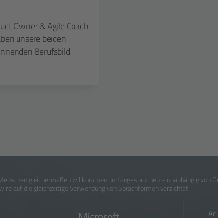
duct Owner & Agile Coach
aben unsere beiden
annenden Berufsbild
 Menschen gleicher­maßen will­kommen und ange­sprochen – un­ab­hängig von Ge­s
ird auf die gleich­zeitige Ver­wendung von Sprach­formen verzichtet.
An