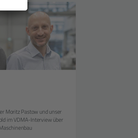
 Moritz Pastow und unser
old im VDMA-Interview über
m Maschinenbau