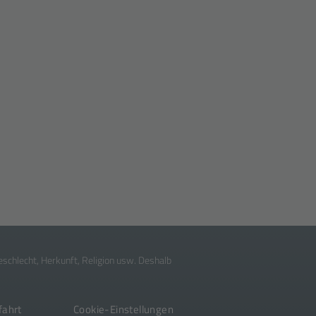
chlecht, Her­kunft, Re­li­gion usw. Deshalb
fahrt
Cookie-Einstellungen