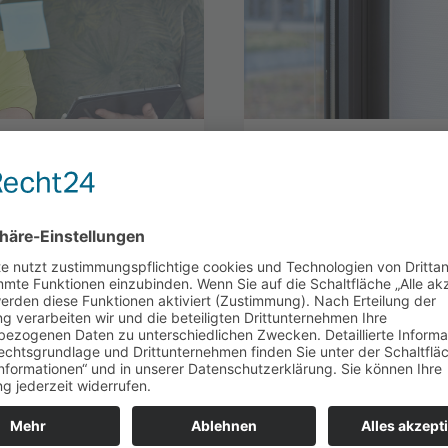
DIGITALISIERUNG
AGILE
18.3.22
ung: Vorteile,
Digitale Produkt­
actices
Software­dienstlei
müssen als nur P
en Rahmen­bedingungen
rwert stiftet
Unser CTO Sebastian Betz
worauf es heutzutage bei
Produkte ankommt.