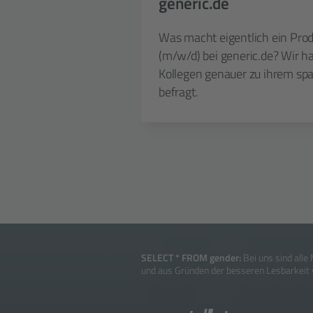
generic.de
Was macht eigentlich ein Pro
(m/w/d) bei generic.de? Wir h
Kollegen genauer zu ihrem sp
befragt.
SELECT * FROM gender:
Bei uns sind alle
und aus Gründen der besseren Les­barkeit w