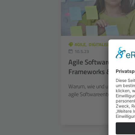
AGILE
DIGITALISIERUNG
10.5.23
Agile Software­entwickl
Frame­works & Best Pr
Warum, wie und unter welch
agile Softwareentwicklung Meh