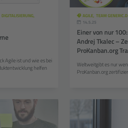
DIGITALISIERUNG
AGILE
TEAM GENERIC.D
14.5.25
Einer von nur 100:
rne
Andrej Tkalec – Zer
ProKanban.org Tra
k Agile ist und wie es bei
Weltweitgibt es nur weni
duktentwicklung helfen
ProKanban.org zertifizier