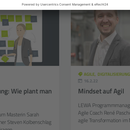
AGILE
DIGITALISIERUNG
16.2.22
ung: Wie plant man
Mindset auf Agil
LEWA Programmmanager
Agile Coach René Pasch
rum Masterin Sarah
agile Transformation i
ner Steven Kolbenschlag
Fragen.