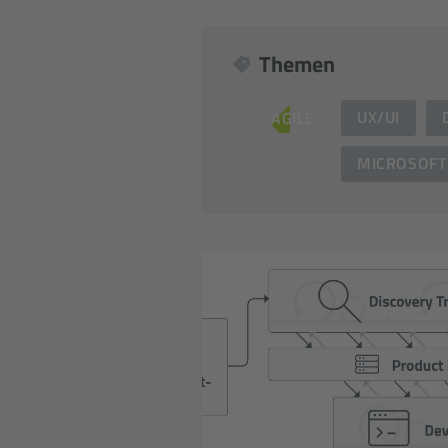
Themen
UX/UI
AGILE
MICROSOFT