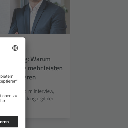
entwicklung: Warum
ster heute mehr leisten
rogrammieren
in erläutert im Interview,
 der Entwicklung digitaler